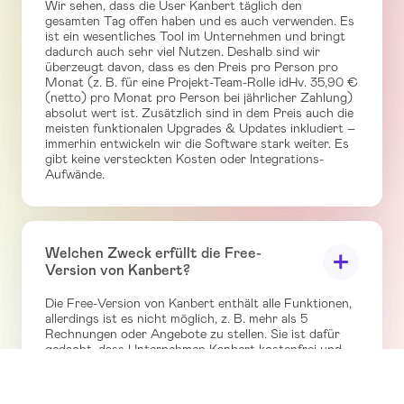
Wir sehen, dass die User Kanbert täglich den
gesamten Tag offen haben und es auch verwenden. Es
ist ein wesentliches Tool im Unternehmen und bringt
dadurch auch sehr viel Nutzen. Deshalb sind wir
überzeugt davon, dass es den Preis pro Person pro
Monat (z. B. für eine Projekt-Team-Rolle idHv. 35,90 €
(netto) pro Monat pro Person bei jährlicher Zahlung)
absolut wert ist. Zusätzlich sind in dem Preis auch die
meisten funktionalen Upgrades & Updates inkludiert –
immerhin entwickeln wir die Software stark weiter. Es
gibt keine versteckten Kosten oder Integrations-
Aufwände.
Welchen Zweck erfüllt die Free-
Version von Kanbert?
Die Free-Version von Kanbert enthält alle Funktionen,
allerdings ist es nicht möglich, z. B. mehr als 5
Rechnungen oder Angebote zu stellen. Sie ist dafür
gedacht, dass Unternehmen Kanbert kostenfrei und
ohne Angabe von Kreditkarten-Daten testen können.
Sobald sich ein Unternehmen dann für Kanbert
entscheidet, kann es einfach auf das bezahlte Modell